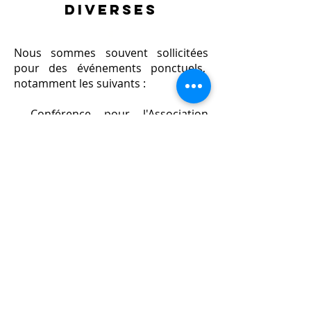
diverses
s
Nous sommes souvent sollicitées
pour des événements ponctuels,
notamment les suivants :
- Conférence pour l'Association
Familles rurales (parents, équipe de
périscolaire, élu.es...) sur le "Rapport
à l'intimité avec enfants et jeunes"
(2024)
- Table ronde au Forum autour de
bébé avec la PMI du Doubs sur le
thème "Au
non
de bébé. Pour un
rapport respectueux au corps des
enfants" (2024)
- Atelier pour l'association Innaé