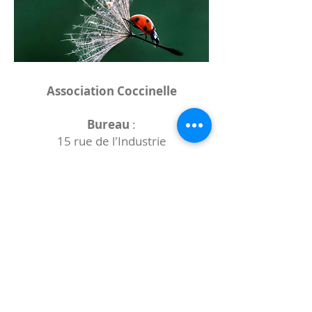
Association Coccinelle
Bureau
:
15 rue de l'Industrie
25000 Besançon
Lieux des rencontres variables :
indiqués sur la page de l'événement
(principalement à
- la
Maison de Velotte
27 chemin des
journaux
- la
Maison de quartier des Bains
Douches
(différentes adresses)