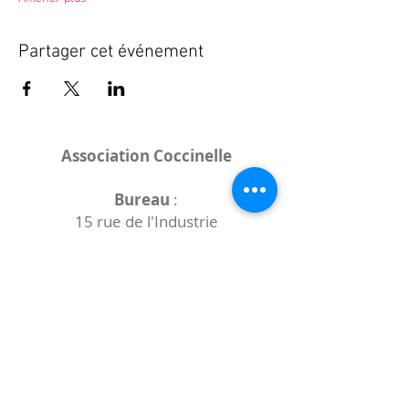
Partager cet événement
Association Coccinelle
Bureau
:
15 rue de l'Industrie
25000 Besançon
Lieux des rencontres variables :
indiqués sur la page de l'événement
(principalement à
- la
Maison de Velotte
27 chemin des
journaux
- la
Maison de quartier des Bains