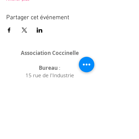
Partager cet événement
Association Coccinelle
Bureau
:
15 rue de l'Industrie
25000 Besançon
Lieux des rencontres variables :
indiqués sur la page de l'événement
(principalement à
- la
Maison de Velotte
27 chemin des
journaux
- la
Maison de quartier des Bains