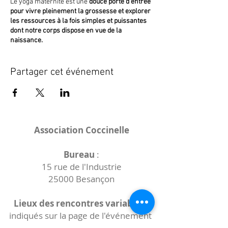
Le yoga maternité est une
douce porte d'entrée
pour vivre pleinement la grossesse et explorer
les ressources à la fois simples et puissantes
dont notre corps dispose en vue de la
naissance.
Quels bienfaits ?
Partager cet événement
C'est un moment privilégié pour :
Se relier à son bébé, prendre un temps pour soi
S'ancrer, cultiver la confiance
Développer une pleine présence à soi et à sa
respiration, utile tout au long de la vie, et en
Association Coccinelle
particulier pour la naissance et le chemin de
parents
Bureau
:
Se préparer à l'intensité de la naissance
15 rue de l'Industrie
Prévenir les inconforts dûs à la grossesse
25000 Besançon
Prendre conscience et préserver abdominaux
et périnée
Rencontrer d'autres femmes enceintes
Lieux des rencontres variables :
...
indiqués sur la page de l'événement
(principalement à