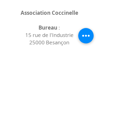
Association Coccinelle
Bureau
:
15 rue de l'Industrie
25000 Besançon
Lieux des rencontres variables :
indiqués sur la page de l'événement
(principalement à
- la
Maison de Velotte
27 chemin des
journaux
- la
Maison de quartier des Bains
Douches
(différentes adresses)