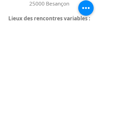
25000 Besançon
Lieux des rencontres variables :
indiqués sur la page de l'événement
(principalement à
- la
Maison de Velotte
27 chemin des
journaux
- la
Maison de quartier des Bains
Douches
(différentes adresses)
Le coccibulle
Abonnez-vous à notre newsletter,
Coccibulle !
S'abonner maintenant