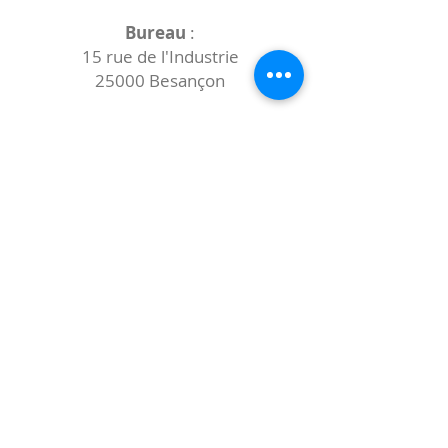
Bureau
:
15 rue de l'Industrie
25000 Besançon
Lieux des rencontres variables :
indiqués sur la page de l'événement
(principalement à
- la
Maison de Velotte
27 chemin des
journaux
- la
Maison de quartier des Bains
Douches
(différentes adresses)
Le coccibulle
Abonnez-vous à notre newsletter,