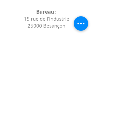
Bureau
:
15 rue de l'Industrie
25000 Besançon
Lieux des rencontres variables :
indiqués sur la page de l'événement
(principalement à
- la
Maison de Velotte
27 chemin des
journaux
- la
Maison de quartier des Bains
Douches
(différentes adresses)
Le coccibulle