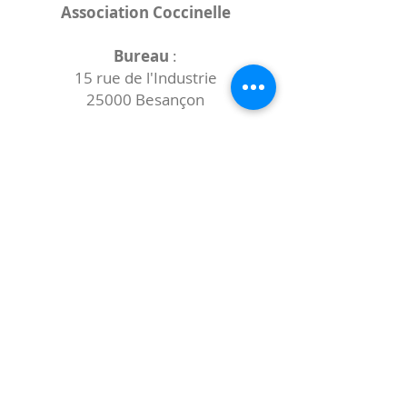
Association Coccinelle
Bureau
:
15 rue de l'Industrie
25000 Besançon
Lieux des rencontres variables :
indiqués sur la page de l'événement
(principalement à
- la
Maison de Velotte
27 chemin des
journaux
- la
Maison de quartier des Bains
Douches
(différentes adresses)
Le coccibulle