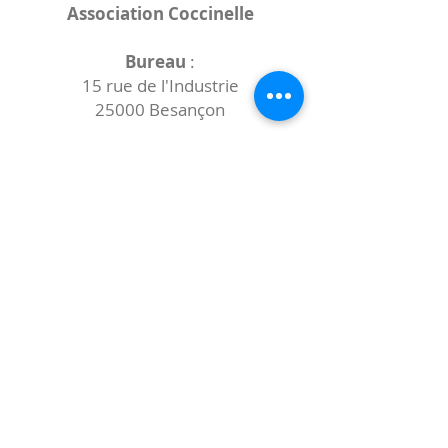
Association Coccinelle
Bureau
:
15 rue de l'Industrie
25000 Besançon
Lieux des rencontres variables :
indiqués sur la page de l'événement
(principalement à
- la
Maison de Velotte
27 chemin des
journaux
- la
Maison de quartier des Bains
Douches
(différentes adresses)
Le coccibulle