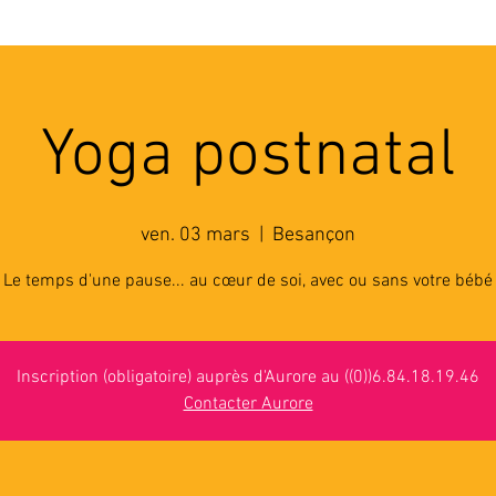
'ASSOCIATION
ACTIVITES
RESSOURCES
A
Yoga postnatal
ven. 03 mars
  |  
Besançon
Le temps d'une pause... au cœur de soi, avec ou sans votre bébé
Inscription (obligatoire) auprès d'Aurore au ((0))6.84.18.19.46
Contacter Aurore