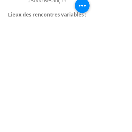
25000 Besançon
Lieux des rencontres variables :
indiqués sur la page de l'événement
(principalement à
- la
Maison de Velotte
27 chemin des
journaux
- la
Maison de quartier des Bains
Douches
(différentes adresses)
Le coccibulle
Abonnez-vous à notre newsletter,
Coccibulle !
S'abonner maintenant