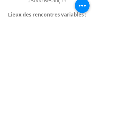
25000 Besançon
Lieux des rencontres variables :
indiqués sur la page de l'événement
(principalement à
- la
Maison de Velotte
27 chemin des
journaux
- la
Maison de quartier des Bains
Douches
(différentes adresses)
Le coccibulle
Abonnez-vous à notre newsletter,
Coccibulle !
S'abonner maintenant