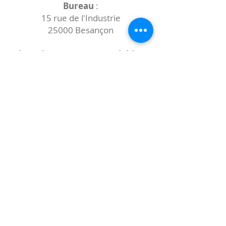
Bureau
:
15 rue de l'Industrie
25000 Besançon
Lieux des rencontres variables :
indiqués sur la page de l'événement
(principalement à
- la
Maison de Velotte
27 chemin des
journaux
- la
Maison de quartier des Bains
Douches
(différentes adresses)
Le coccibulle
Abonnez-vous à notre newsletter,
Coccibulle !