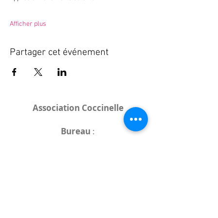
Afficher plus
Partager cet événement
Association Coccinelle
Bureau
:
15 rue de l'Industrie
25000 Besançon
Lieux des rencontres variables :
indiqués sur la page de l'événement
(principalement à
- la
Maison de Velotte
27 chemin des