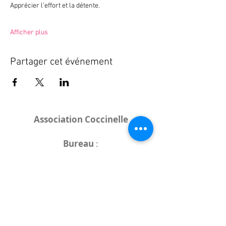
Apprécier l'effort et la détente.
Afficher plus
Partager cet événement
Association Coccinelle
Bureau
:
15 rue de l'Industrie
25000 Besançon
Lieux des rencontres variables :
indiqués sur la page de l'événement
(principalement à