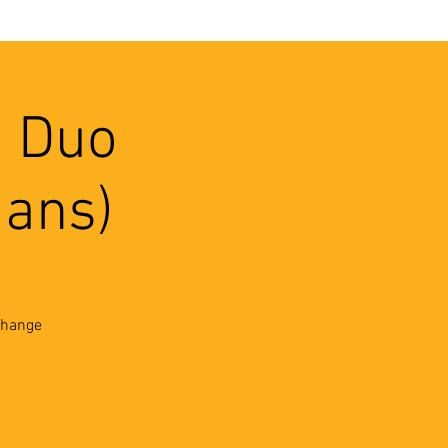
VEC LES PROS
CONTACTS
: Duo
 ans)
échange