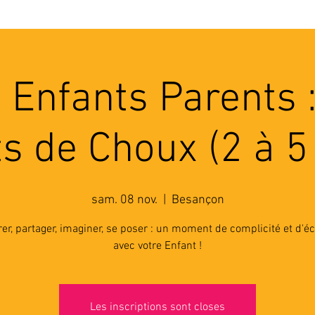
'ASSOCIATION
ACTIVITES
RESSOURCES
A
 Enfants Parents 
s de Choux (2 à 5
sam. 08 nov.
  |  
Besançon
er, partager, imaginer, se poser : un moment de complicité et d'
avec votre Enfant !
Les inscriptions sont closes