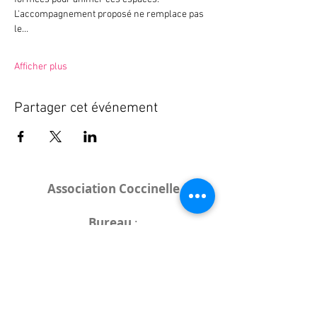
L'accompagnement proposé ne remplace pas 
le…
Afficher plus
Partager cet événement
Association Coccinelle
Bureau
:
15 rue de l'Industrie
25000 Besançon
Lieux des rencontres variables :
indiqués sur la page de l'événement