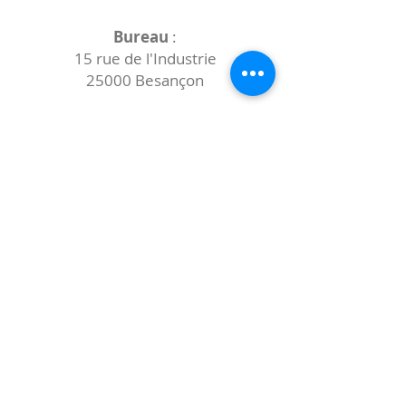
Bureau
:
15 rue de l'Industrie
25000 Besançon
Lieux des rencontres variables :
indiqués sur la page de l'événement
(principalement à
- la
Maison de Velotte
27 chemin des
journaux
- la
Maison de quartier des Bains
Douches
(différentes adresses)
Le coccibulle