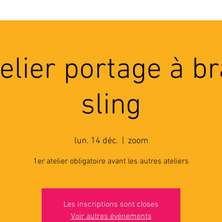
'ASSOCIATION
ACTIVITES
RESSOURCES
A
telier portage à br
sling
lun. 14 déc.
  |  
zoom
1er atelier obligatoire avant les autres ateliers
Les inscriptions sont closes
Voir autres événements