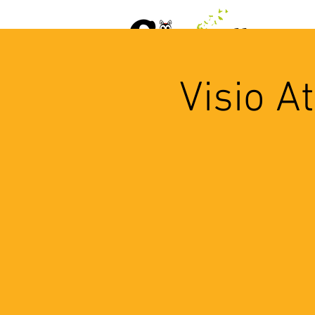
ACCUEIL
AGENDA
L
Visio A