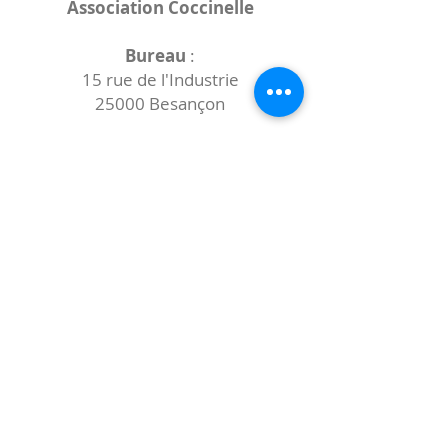
Association Coccinelle
Bureau
:
15 rue de l'Industrie
25000 Besançon
Lieux des rencontres variables :
indiqués sur la page de l'événement
(principalement à
- la
Maison de Velotte
27 chemin des
journaux
- la
Maison de quartier des Bains
Douches
(différentes adresses)
Le coccibulle