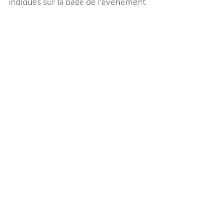
indiqués sur la page de l'événement
(principalement à
- la
Maison de Velotte
27 chemin des
journaux
- la
Maison de quartier des Bains
Douches
(différentes adresses)
Le coccibulle
Abonnez-vous à notre newsletter,
Coccibulle !
S'abonner maintenant