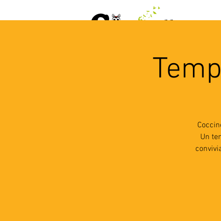
ACCUEIL
AGENDA
L
Temps
Coccin
Un te
convivi