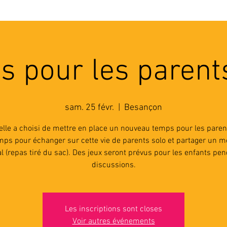
'ASSOCIATION
ACTIVITES
RESSOURCES
A
 pour les parent
sam. 25 févr.
  |  
Besançon
elle a choisi de mettre en place un nouveau temps pour les parent
mps pour échanger sur cette vie de parents solo et partager un 
al (repas tiré du sac). Des jeux seront prévus pour les enfants pen
discussions.
Les inscriptions sont closes
Voir autres événements