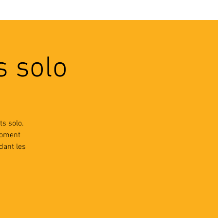
VEC LES PROS
CONTACTS
s solo
s solo.
moment
dant les