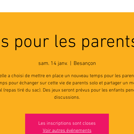
'ASSOCIATION
ACTIVITES
RESSOURCES
A
 pour les parent
sam. 14 janv.
  |  
Besançon
elle a choisi de mettre en place un nouveau temps pour les parent
mps pour échanger sur cette vie de parents solo et partager un 
al (repas tiré du sac). Des jeux seront prévus pour les enfants pen
discussions.
Les inscriptions sont closes
Voir autres événements