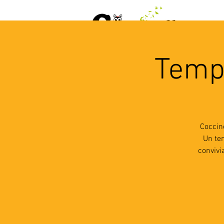
ACCUEIL
AGENDA
L
Temps
Coccin
Un te
convivi