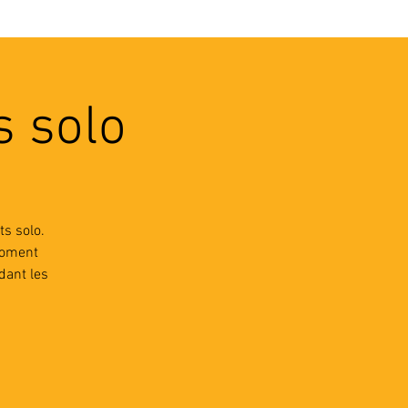
VEC LES PROS
CONTACTS
s solo
s solo.
moment
dant les