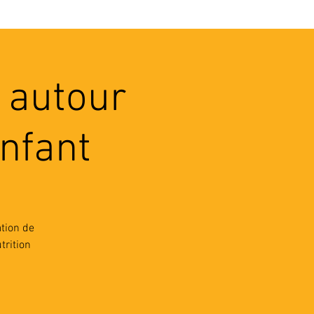
VEC LES PROS
CONTACTS
 autour
enfant
ation de
trition