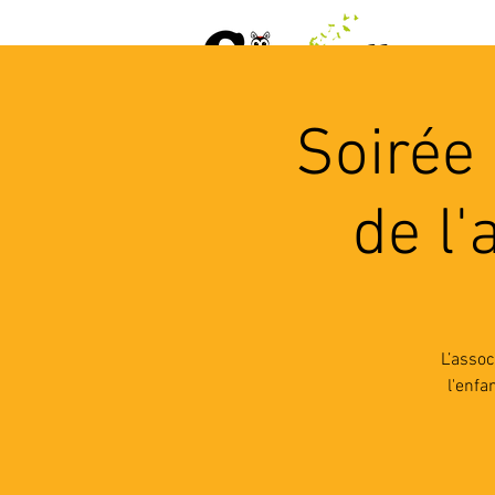
ACCUEIL
AGENDA
L
Soirée
de l'
L’assoc
l'enfa