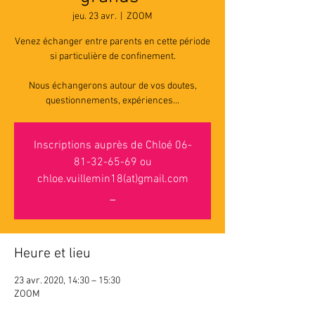
jeu. 23 avr.
  |  
ZOOM
Venez échanger entre parents en cette période
si particulière de confinement.
Nous échangerons autour de vos doutes,
questionnements, expériences...
Inscriptions auprès de Chloé 06-
81-32-65-69 ou
chloe.vuillemin18(at)gmail.com
_
Heure et lieu
23 avr. 2020, 14:30 – 15:30
ZOOM