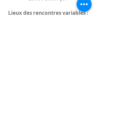
Lieux des rencontres variables :
indiqués sur la page de l'événement
(principalement à
- la
Maison de Velotte
27 chemin des
journaux
- la
Maison de quartier des Bains
Douches
(différentes adresses)
Le coccibulle
Abonnez-vous à notre newsletter,
Coccibulle !
S'abonner maintenant