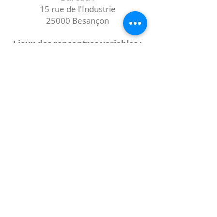
15 rue de l'Industrie
25000 Besançon
Lieux des rencontres variables :
indiqués sur la page de l'événement
(principalement à
- la
Maison de Velotte
27 chemin des
journaux
- la
Maison de quartier des Bains
Douches
(différentes adresses)
Le coccibulle
Abonnez-vous à notre newsletter,
Coccibulle !