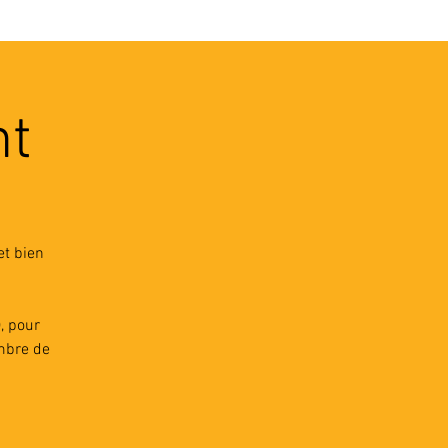
VEC LES PROS
CONTACTS
nt
et bien
, pour
ombre de