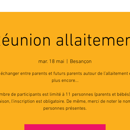
'ASSOCIATION
ACTIVITES
RESSOURCES
A
éunion allaiteme
mar. 18 mai
  |  
Besançon
échanger entre parents et futurs parents autour de l’allaitement 
plus encore...
mbre de participants est limité à 11 personnes (parents et bébés)
aison, l’inscription est obligatoire. De même, merci de noter le n
personnes présentes.