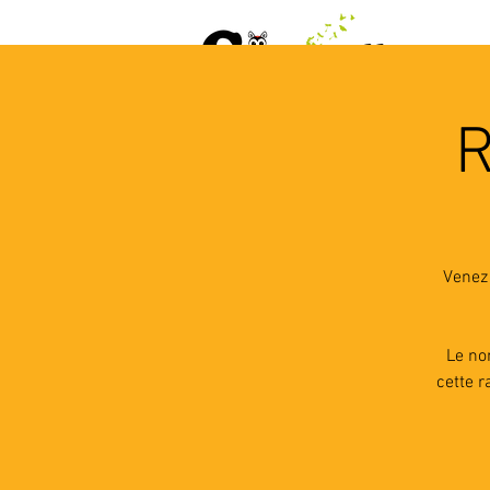
ACCUEIL
AGENDA
L
R
Venez 
Le no
cette r