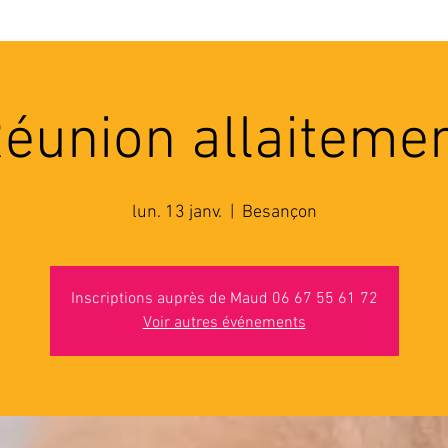
'ASSOCIATION
ACTIVITES
RESSOURCES
A
éunion allaiteme
lun. 13 janv.
  |  
Besançon
Inscriptions auprès de Maud 06 67 55 61 72
Voir autres événements