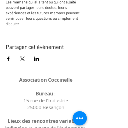
Les mamans qui allaitent ou qui ont allaité
peuvent partager leurs doutes, leurs
expériences et les futures mamans peuvent
venir poser leurs questions ou simplement
discuter.
Le tout dans une ambiance détendue, autour
d’un café/thé/tisane.
Partager cet événement
Les enfants sont les bienvenus et peuvent jouer
ensemble.
La rencontre a lieu à Placey, en présence de
Estelle et Samia, mamans formées au soutien à
Association Coccinelle
l’allaitement par le
Réseau Périnatalité de
Franche-Comté
et l'école du bien naître.
Bureau
:
Le nombre de participants est limité à 15
15 rue de l'Industrie
personnes (parents et bébés), pour cette
25000 Besançon
raison, l’inscription est obligatoire. De même,
merci de noter le nombre de personnes
présentes.
Lieux des rencontres variables :
indiqués sur la page de l'événement