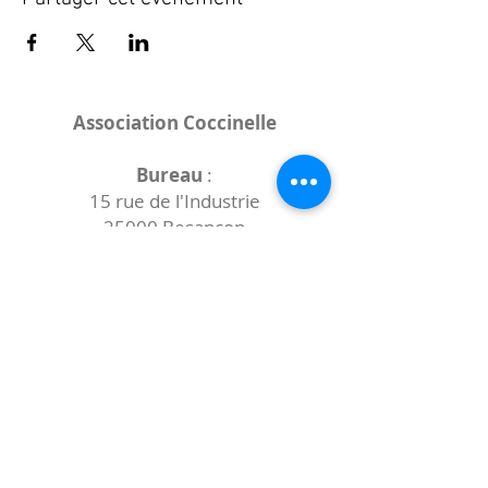
Association Coccinelle
Bureau
:
15 rue de l'Industrie
25000 Besançon
Lieux des rencontres variables :
indiqués sur la page de l'événement
(principalement à
- la
Maison de Velotte
27 chemin des
journaux
- la
Maison de quartier des Bains
Douches
(différentes adresses)