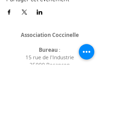
Association Coccinelle
Bureau
:
15 rue de l'Industrie
25000 Besançon
Lieux des rencontres variables :
indiqués sur la page de l'événement
(principalement à
- la
Maison de Velotte
27 chemin des
journaux
- la
Maison de quartier des Bains
Douches
(différentes adresses)