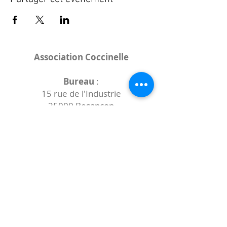
Association Coccinelle
Bureau
:
15 rue de l'Industrie
25000 Besançon
Lieux des rencontres variables :
indiqués sur la page de l'événement
(principalement à
- la
Maison de Velotte
27 chemin des
journaux
- la
Maison de quartier des Bains
Douches
(différentes adresses)