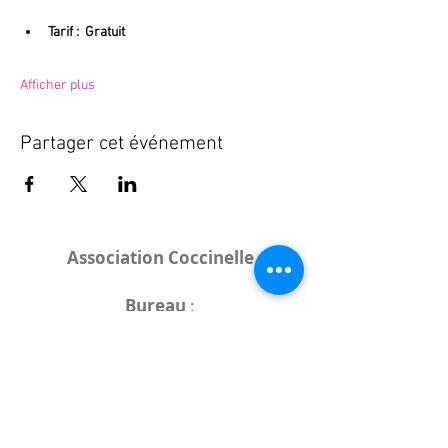
Tarif :  Gratuit
Afficher plus
Partager cet événement
Association Coccinelle
Bureau
:
15 rue de l'Industrie
25000 Besançon
Lieux des rencontres variables :
indiqués sur la page de l'événement