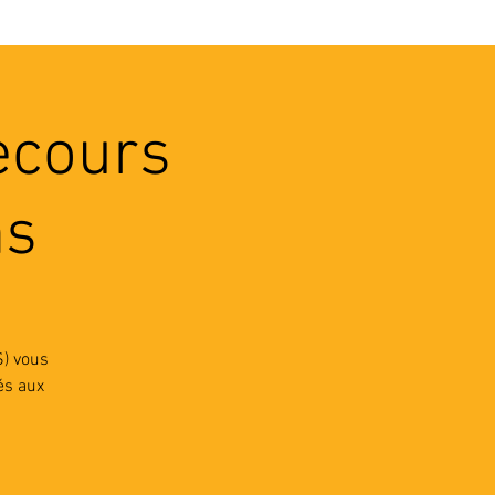
VEC LES PROS
CONTACTS
ecours
ns
S) vous
és aux