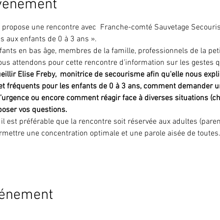
événement
us propose une rencontre avec  Franche-comté Sauvetage Secouri
 aux enfants de 0 à 3 ans ».
fants en bas âge, membres de la famille, professionnels de la peti
us attendons pour cette rencontre d’information sur les gestes q
eillir Elise Freby,  monitrice de secourisme afin qu'elle nous expli
 et fréquents pour les enfants de 0 à 3 ans, comment demander u
’urgence ou encore comment réagir face à diverses situations (chu
poser vos questions.
l est préférable que la rencontre soit réservée aux adultes (parent
ermettre une concentration optimale et une parole aisée de toute
vénement