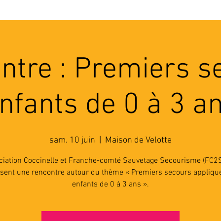
'ASSOCIATION
ACTIVITES
RESSOURCES
A
ntre : Premiers s
nfants de 0 à 3 a
sam. 10 juin
  |  
Maison de Velotte
ciation Coccinelle et Franche-comté Sauvetage Secourisme (FC2
sent une rencontre autour du thème « Premiers secours appliqu
enfants de 0 à 3 ans ».