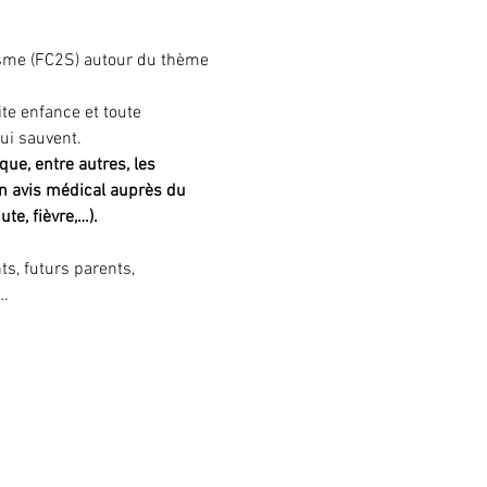
sme (FC2S) autour du thème 
te enfance et toute 
ui sauvent.
que, entre autres, les 
n avis médical auprès du 
te, fièvre,…).
s, futurs parents, 
s…