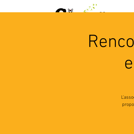
ACCUEIL
AGENDA
L
Renco
e
L’asso
propo