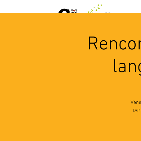
ACCUEIL
AGENDA
L
Rencon
lan
Vene
par