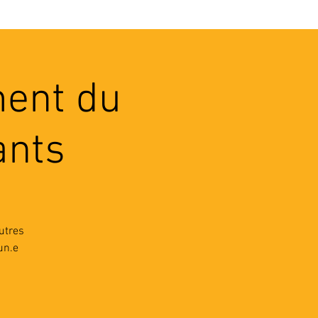
VEC LES PROS
CONTACTS
ment du
ants
utres
un.e