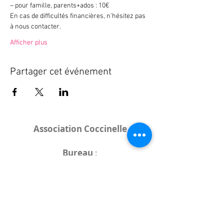
– pour famille, parents+ados : 10€ 
En cas de difficultés financières, n’hésitez pas 
à nous contacter.
Afficher plus
Partager cet événement
Association Coccinelle
Bureau
:
15 rue de l'Industrie
25000 Besançon
Lieux des rencontres variables :
indiqués sur la page de l'événement