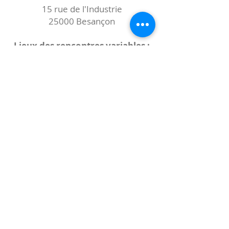
15 rue de l'Industrie
25000 Besançon
Lieux des rencontres variables :
indiqués sur la page de l'événement
(principalement à
- la
Maison de Velotte
27 chemin des
journaux
- la
Maison de quartier des Bains
Douches
(différentes adresses)
Le coccibulle
Abonnez-vous à notre newsletter,
Coccibulle !