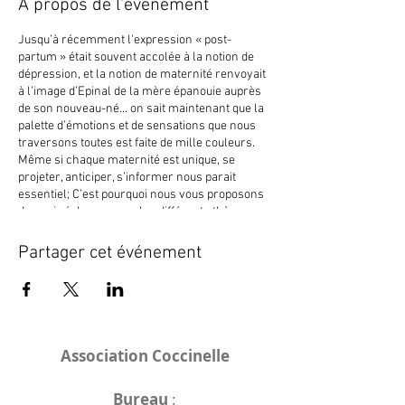
À propos de l'événement
Jusqu’à récemment l'expression « post-
partum » était souvent accolée à la notion de
dépression, et la notion de maternité renvoyait
à l’image d’Epinal de la mère épanouie auprès
de son nouveau-né... on sait maintenant que la
palette d’émotions et de sensations que nous
traversons toutes est faite de mille couleurs.
Même si chaque maternité est unique, se
projeter, anticiper, s’informer nous parait
essentiel; C’est pourquoi nous vous proposons
de venir échanger sur les différents thèmes
que peut regrouper cette période à travers des
retours d’expériences, lectures, podcasts et
Partager cet événement
autres supports mis à notre disposition.
Atelier gratuit. N'hésitez pas à venir
accompagnée, partenaire & proches
soutenants bienvenus ;)
Association Coccinelle
Merci
@lequatrèmetrimestre
et
@CamillaGallapia
pour l'illustration !
Bureau
: