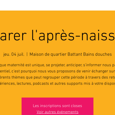
'ASSOCIATION
ACTIVITES
RESSOURCES
A
arer l'après-nais
jeu. 04 juil.
  |  
Maison de quartier Battant Bains douches
ue maternité est unique, se projeter, anticiper, s’informer nous p
entiel, c’est pourquoi nous vous proposons de venir échanger sur
férents thèmes que peut regrouper cette période à travers des ret
ériences, lectures, podcasts et autres supports mis à votre dispos
Les inscriptions sont closes
Voir autres événements