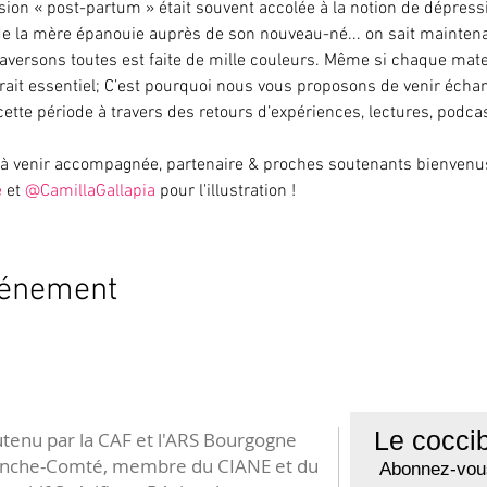
on « post-partum » était souvent accolée à la notion de dépressio
 de la mère épanouie auprès de son nouveau-né... on sait maintena
aversons toutes est faite de mille couleurs. Même si chaque matern
rait essentiel; C’est pourquoi nous vous proposons de venir échan
tte période à travers des retours d’expériences, lectures, podcas
as à venir accompagnée, partenaire & proches soutenants bienvenus
e
 et 
@CamillaGallapia
 pour l'illustration !
vénement
Le coccib
tenu par la CAF et l'ARS Bourgogne
anche-Comté, membre du CIANE et du
Abonnez-vous