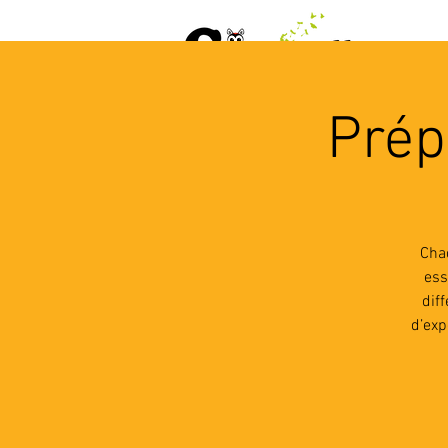
ACCUEIL
AGENDA
L
Prép
Chaq
ess
dif
d’exp