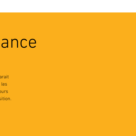
VEC LES PROS
CONTACTS
sance
arait
 les
ours
ition.