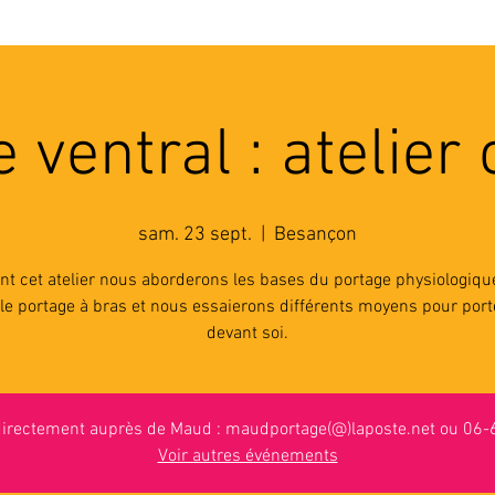
'ASSOCIATION
ACTIVITES
RESSOURCES
A
 ventral : atelier c
sam. 23 sept.
  |  
Besançon
nt cet atelier nous aborderons les bases du portage physiologiqu
le portage à bras et nous essaierons différents moyens pour por
devant soi.
 directement auprès de Maud : maudportage(@)laposte.net ou 06
Voir autres événements