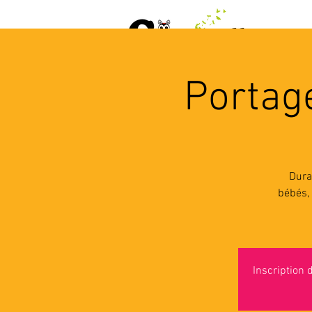
ACCUEIL
AGENDA
L
Portage
Dura
bébés, 
Inscription