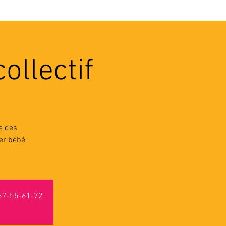
VEC LES PROS
CONTACTS
ollectif
e des
ter bébé
-67-55-61-72