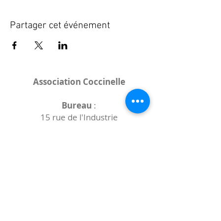
Partager cet événement
Association Coccinelle
Bureau
:
15 rue de l'Industrie
25000 Besançon
Lieux des rencontres variables :
indiqués sur la page de l'événement
(principalement à
- la
Maison de Velotte
27 chemin des
journaux
- la
Maison de quartier des Bains