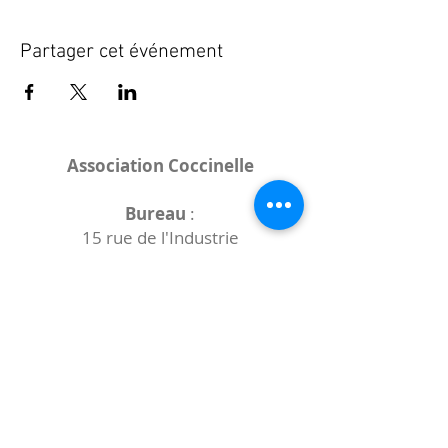
Partager cet événement
Association Coccinelle
Bureau
:
15 rue de l'Industrie
25000 Besançon
Lieux des rencontres variables :
indiqués sur la page de l'événement
(principalement à
- la
Maison de Velotte
27 chemin des
journaux
- la
Maison de quartier des Bains