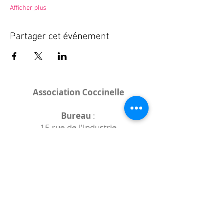
Afficher plus
Partager cet événement
Association Coccinelle
Bureau
:
15 rue de l'Industrie
25000 Besançon
Lieux des rencontres variables :
indiqués sur la page de l'événement
(principalement à
- la
Maison de Velotte
27 chemin des
journaux