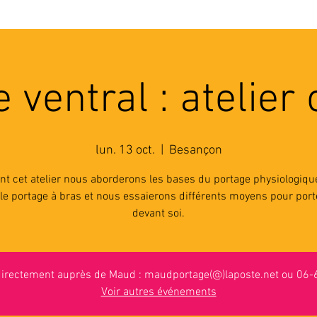
'ASSOCIATION
ACTIVITES
RESSOURCES
A
 ventral : atelier c
lun. 13 oct.
  |  
Besançon
nt cet atelier nous aborderons les bases du portage physiologiqu
le portage à bras et nous essaierons différents moyens pour por
devant soi.
 directement auprès de Maud : maudportage(@)laposte.net ou 06
Voir autres événements