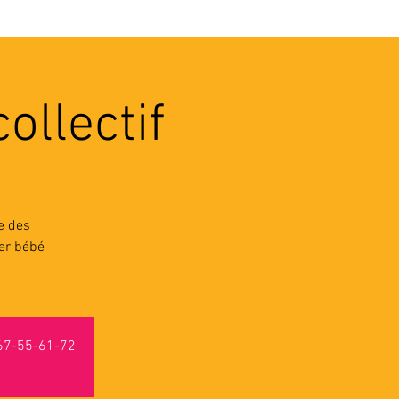
VEC LES PROS
CONTACTS
ollectif
e des
ter bébé
-67-55-61-72