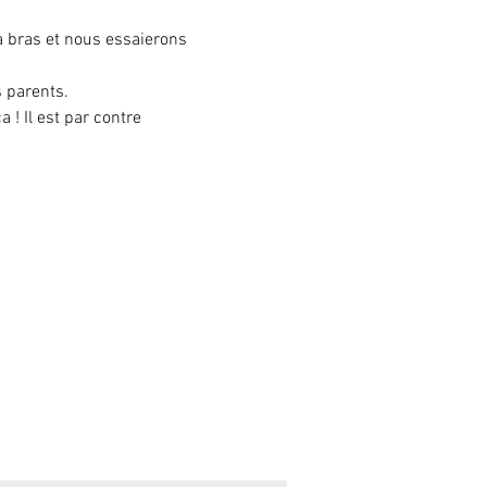
à bras et nous essaierons 
s parents.
! Il est par contre 