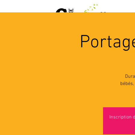
ACCUEIL
AGENDA
L
Portage
Dura
bébés, 
Inscription