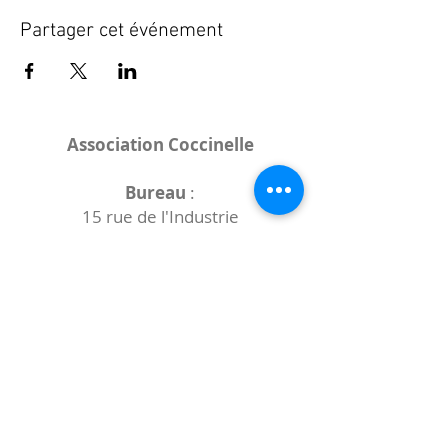
Partager cet événement
Association Coccinelle
Bureau
:
15 rue de l'Industrie
25000 Besançon
Lieux des rencontres variables :
indiqués sur la page de l'événement
(principalement à
- la
Maison de Velotte
27 chemin des
journaux
- la
Maison de quartier des Bains
Douches
(différentes adresses)