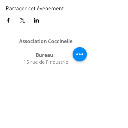
Partager cet événement
Association Coccinelle
Bureau
:
15 rue de l'Industrie
25000 Besançon
Lieux des rencontres variables :
indiqués sur la page de l'événement
(principalement à
- la
Maison de Velotte
27 chemin des
journaux
- la
Maison de quartier des Bains
Douches
(différentes adresses)