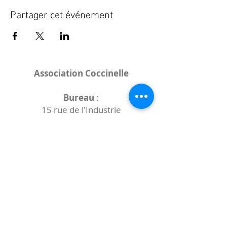
Partager cet événement
Association Coccinelle
Bureau
:
15 rue de l'Industrie
25000 Besançon
Lieux des rencontres variables :
indiqués sur la page de l'événement
(principalement à
- la
Maison de Velotte
27 chemin des
journaux
- la
Maison de quartier des Bains
Douches
(différentes adresses)