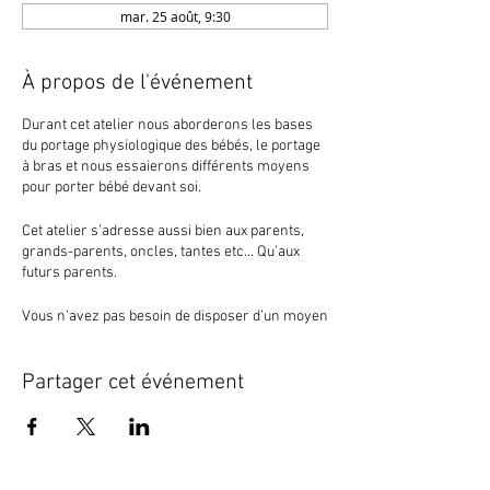
mar. 25 août, 9:30
À propos de l'événement
Durant cet atelier nous aborderons les bases
du portage physiologique des bébés, le portage
à bras et nous essaierons différents moyens
pour porter bébé devant soi.
Cet atelier s’adresse aussi bien aux parents,
grands-parents, oncles, tantes etc… Qu’aux
futurs parents.
Vous n’avez pas besoin de disposer d’un moyen
de portage, la porte-bébé-thèque est là pour ça !
Il est par contre fortement conseillé de venir
avec son ou ses enfants !
Partager cet événement
Tarifs :
20€ pour un adulte – 25€ pour 2 adultes