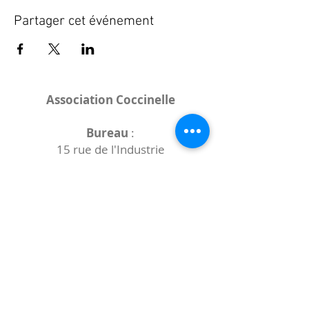
Partager cet événement
Association Coccinelle
Bureau
:
15 rue de l'Industrie
25000 Besançon
Lieux des rencontres variables :
indiqués sur la page de l'événement
(principalement à
- la
Maison de Velotte
27 chemin des
journaux
- la
Maison de quartier des Bains
Douches
(différentes adresses)